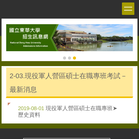
跳
到
主
要
內
容
區
2-03.現役軍人營區碩士在職專班考試－
最新消息
現役軍人營區碩士在職專班➤
2019-08-01
歷史資料