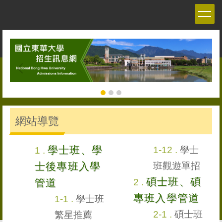
跳
到
主
要
內
容
區
網站導覽
學士班、學
學士
士後專班入學
班觀遊單招
碩士班、碩
管道
專班入學管道
學士班
碩士班
繁星推薦