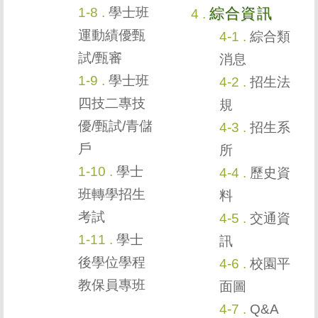
學士班
綜合資訊
運動績優甄
綜合類
試/甄審
消息
學士班
招生法
四技二專技
規
優/甄試/青儲
招生系
戶
所
學士
歷史資
班轉學招生
料
考試
交通資
學士
訊
後學位學程
校園平
教保員專班
面圖
Q&A