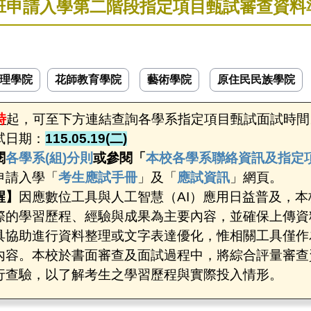
士班申請入學第二階段指定項目甄試審查資
理學院
花師教育學院
藝術學院
原住民民族學院
時
起，可至下方連結查詢各學系指定項目甄試面試時間
試日期：
115.05.19(二)
閱
各學系(組)分則
或參閱「
本校各學系聯絡資訊及指定
申請入學「
考生應試手冊
」及「
應試資訊
」網頁。
醒】
因應數位工具與人工智慧（AI）應用日益普及，
際的學習歷程、經驗與成果為主要內容，並確保上傳資
具協助進行資料整理或文字表達優化，惟相關工具僅作
內容。本校於書面審查及面試過程中，將綜合評量審查
行查驗，以了解考生之學習歷程與實際投入情形。