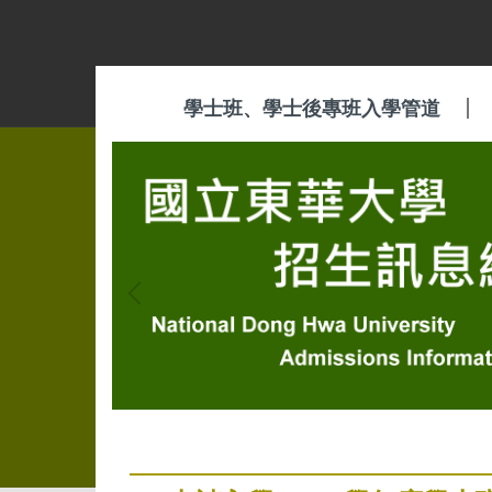
跳
到
主
要
學士班、學士後專班入學管道
內
容
區