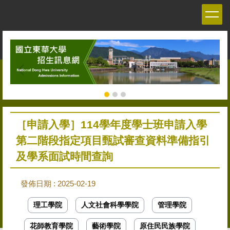
跳
到
主
要
內
容
區
［申請入學］114學年度學士班申請入學
第二階段指定項目甄試審查資料準備指引
及學系面試時間查詢
發佈日期 :
2025-02-19
理工學院
人文社會科學學院
管理學院
花師教育學院
藝術學院
原住民民族學院