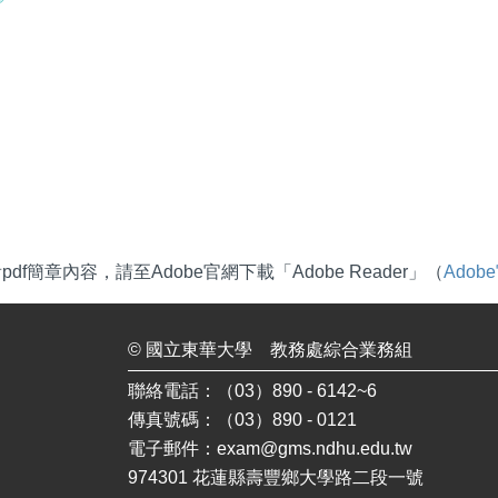
df簡章內容，請至Adobe官網下載「Adobe Reader」（
Ado
©
國立東華大學
教務處綜合業務組
聯絡電話：（03）890 - 6142~6
傳真號碼：（03）890 - 0121
電子郵件：
exam@gms.ndhu.edu.tw
974301 花蓮縣壽豐鄉大學路二段一號