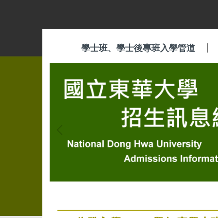
跳
到
主
要
學士班、學士後專班入學管道
內
容
區