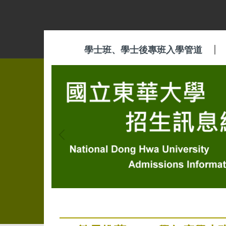
跳
到
主
要
學士班、學士後專班入學管道
內
容
區