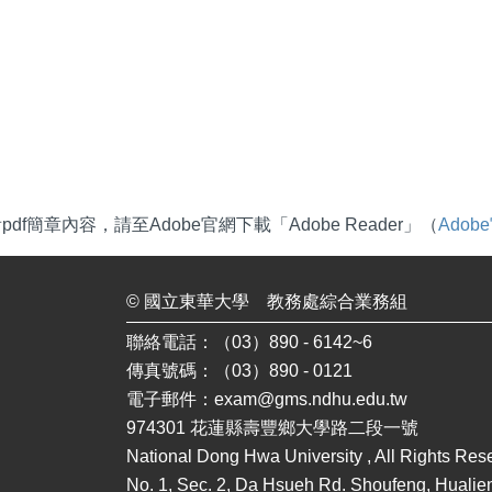
df簡章內容，請至Adobe官網下載「Adobe Reader」（
Ado
©
國立東華大學
教務處綜合業務組
聯絡電話：（03）890 - 6142~6
傳真號碼：（03）890 - 0121
電子郵件：
exam@gms.ndhu.edu.tw
974301 花蓮縣壽豐鄉大學路二段一號
National Dong Hwa University , All Rights R
No. 1, Sec. 2, Da Hsueh Rd. Shoufeng, Hualie