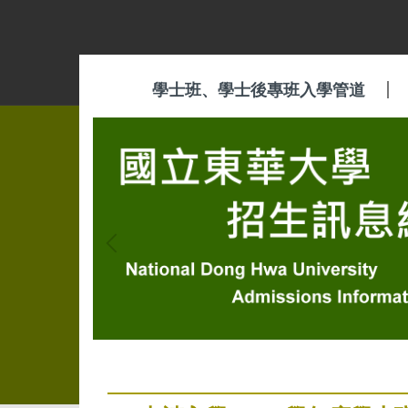
跳
到
主
要
學士班、學士後專班入學管道
內
容
區