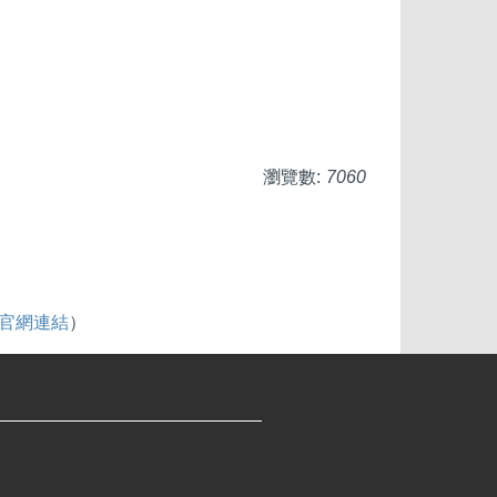
瀏覽數:
7060
be官網連結
）