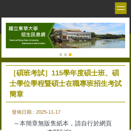
跳
到
主
要
內
容
區
［碩班考試］115學年度碩士班、碩
士學位學程暨碩士在職專班招生考試
簡章
發佈日期 :
2025-11-17
～本簡章無販售紙本，請自行於網頁