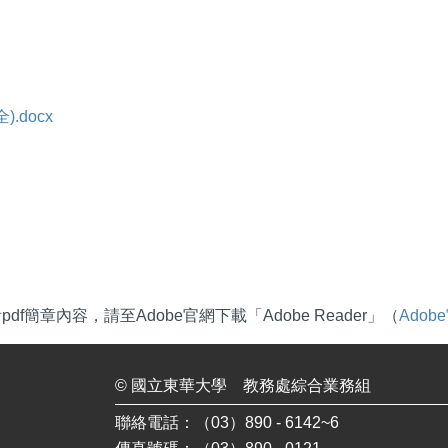
.docx
df簡章內容，請至Adobe官網下載「Adobe Reader」（
Ado
©
國立東華大學
教務處綜合業務組
聯絡電話：（03）890 - 6142~6