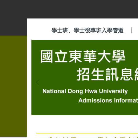
跳
到
主
要
學士班、學士後專班入學管道
內
容
區