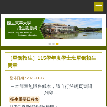
跳
到
主
要
內
容
區
［單獨招生］115學年度學士班單獨招生
簡章
發佈日期 :
2025-11-17
～本簡章無販售紙本，請自行於網頁查閱
列印～
招生重要日程表