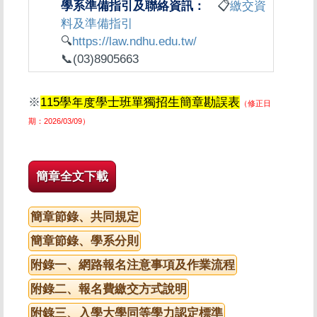
📋
繳交資
料及準備指引
🔍
https://law.ndhu.edu.tw/
📞(03)8905663
※
115學年度學士班單獨招生簡章勘誤表
（修正日
期：2026/03/09）
簡章全文下載
簡章節錄、共同規定
簡章節錄、學系分則
附錄一、網路報名注意事項及作業流程
附錄二、報名費繳交方式說明
附錄三、入學大學同等學力認定標準