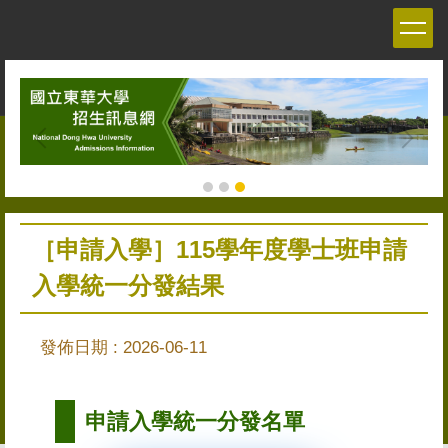
跳
到
主
要
內
容
區
［申請入學］115學年度學士班申請
入學統一分發結果
發佈日期 :
2026-06-11
申請入學統一分發名單