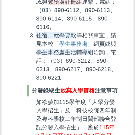
或與
教務處註冊組
連繫，電話：
（03）890-6112、890-6113、
890-6114、890-6115、890-
6116。
住宿、就學貸款
等相關事宜，請
見本校「
學生事務處
」網頁或與
學生事務處生活輔導組
洽詢，電
話：（03）890-6212、890-
6213、890-6217、890-6218、
890-6221。
分發錄取生
放棄入學資格
注意事項
如欲參加115學年度「大學分發
入學招生」及「科技校院四年制
及專科學校二年制日間部聯合登
記分發入學招生」，應於
115年