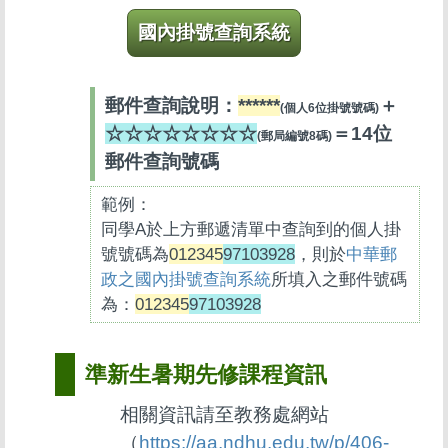
國內掛號查詢系統
郵件查詢說明：
******
＋
(個人6位掛號號碼)
☆☆☆☆☆☆☆☆
＝14位
(郵局編號8碼)
郵件查詢號碼
範例：
同學A於上方郵遞清單中查詢到的個人掛
號號碼為
012345
97103928
，則於
中華郵
政之國內掛號查詢系統
所填入之郵件號碼
為：
012345
97103928
準新生暑期先修課程資訊
相關資訊請至教務處網站
（
https://aa.ndhu.edu.tw/p/406-