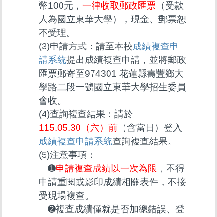
幣100元，
一律收取郵政匯票
（受款
人為國立東華大學），現金、郵票恕
不受理。
(3)申請方式：請至本校
成績複查申
請系統
提出成績複查申請，並將郵政
匯票郵寄至974301 花蓮縣壽豐鄉大
學路二段一號國立東華大學招生委員
會收。
(4)查詢複查結果：請於
115.05.30（六）前
（含當日）登入
成績複查申請系統
查詢複查結果。
(5)注意事項：
➊
申請複查成績以一次為限
，不得
申請重閱或影印成績相關表件，不接
受現場複查。
➋複查成績僅就是否加總錯誤、登