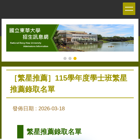
跳
到
主
要
內
容
區
［繁星推薦］115學年度學士班繁星
推薦錄取名單
發佈日期 :
2026-03-18
繁星推薦錄取名單