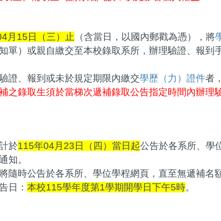
年04月15日（三）止
（含當日，以國內郵戳為憑），將
知單）或親自繳交至本校錄取系所，辦理驗證、報到
驗證、報到或未於規定期限內繳交
學歷（力）證件
者
補之錄取生須於當梯次遞補錄取公告指定時間內辦理
計於
115年04月23日（四）當日起
公告於各系所、學
通知。
將隨時公告於各系所、學位學程網頁，直至無遞補名
告日：
本校115學年度第1學期開學日下午5時
。