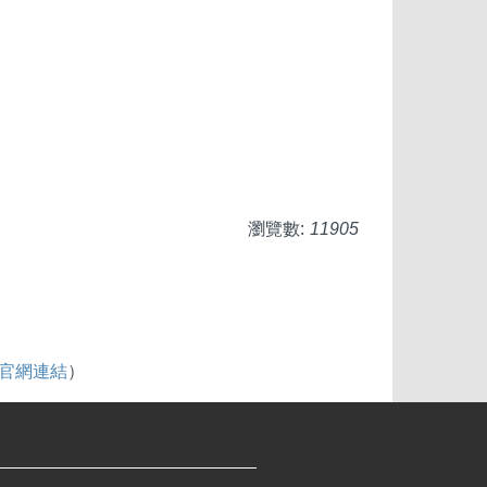
瀏覽數:
11905
be官網連結
）