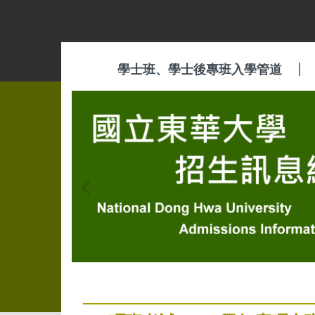
跳
到
主
要
學士班、學士後專班入學管道
內
容
區