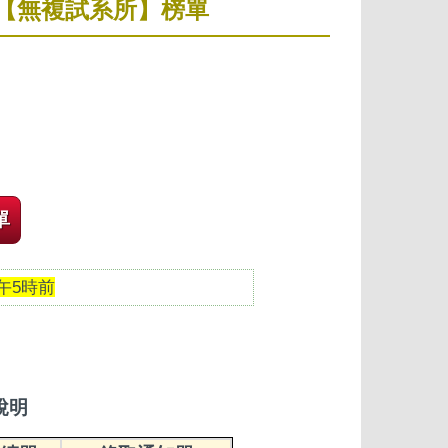
試【無複試系所】榜單
單
下午5時前
說明