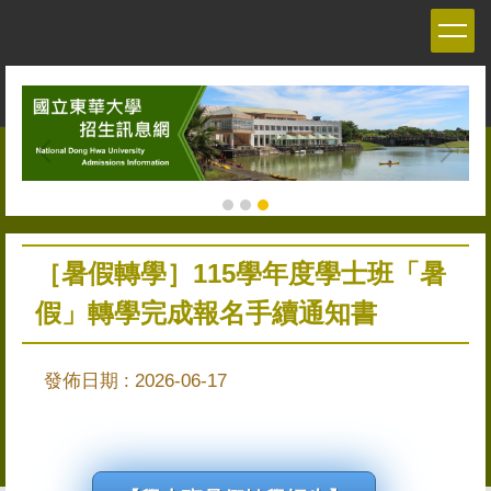
跳
到
主
要
內
容
區
［暑假轉學］115學年度學士班「暑
假」轉學完成報名手續通知書
發佈日期 :
2026-06-17