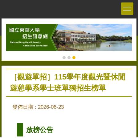
跳
到
主
要
內
容
區
［觀遊單招］115學年度觀光暨休閒
遊憩學系學士班單獨招生榜單
發佈日期 :
2026-06-23
放榜公告