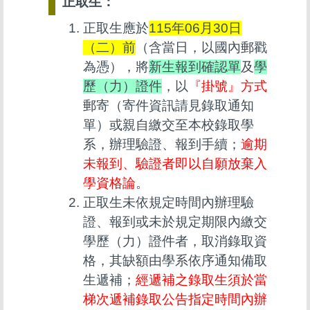
正取生：
正取生應於
115年06月30日
（二）前
（含當日，以國內郵戳
為憑），將
新生報到確認單
及
學
歷（力）證件
，以
『掛號』方式
郵寄（寄件資訊請見錄取通知
單）或親自繳交至本校錄取學
系，辦理驗證、報到手續；
逾期
未報到、驗證者即以自願放棄入
學資格論
。
正取生未依規定時間內辦理驗
證、報到或未於規定期限內繳交
學歷（力）證件者，取消錄取資
格，其缺額由學系依序通知備取
生遞補；
經遞補之錄取生須於當
梯次遞補錄取公告指定時間內辦