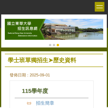
跳
到
主
要
內
容
區
學士班單獨招生➤歷史資料
發佈日期 :
2025-09-01
115學年度
招生簡章