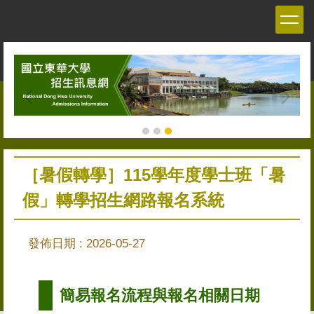
跳
到
主
要
內
容
區
［暑假轉學］115學年度學士班「暑
假」轉學招生網路報名系統
發佈日期 :
2026-05-27
簡易報名流程與報名相關日期