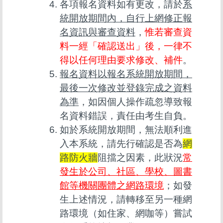
各項報名資料如有更改，請於
系
統開放期間內，自行上網修正報
名資訊與審查資料
，
惟若審查資
料一經「確認送出」後，一律不
得以任何理由要求修改、補件
。
報名資料以報名系統開放期間，
最後一次修改並登錄完成之資料
為準
，如因個人操作疏忽導致報
名資料錯誤，責任由考生自負。
如於系統開放期間，無法順利進
入本系統，請先行確認是否為
網
路防火牆
阻擋之因素，此狀況
常
發生於公司、社區、學校、圖書
館等機關團體之網路環境
；如發
生上述情況，請轉移至另一種網
路環境（如住家、網咖等）嘗試