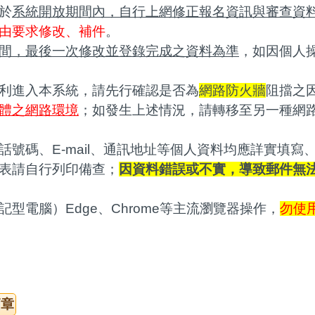
於
系統開放期間內，自行上網修正報名資訊與審查資
由要求修改、補件
。
間，最後一次修改並登錄完成之資料為準
，如因個人
利進入本系統，請先行確認是否為
網路防火牆
阻擋之
體之網路環境
；如發生上述情況，請轉移至另一種網
話號碼、E-mail、通訊地址等個人資料均應詳實填
表請自行列印備查；
因資料錯誤或不實，導致郵件無
型電腦）Edge、Chrome等主流瀏覽器操作，
勿使
簡章