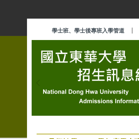
跳
到
主
要
學士班、學士後專班入學管道
內
容
區